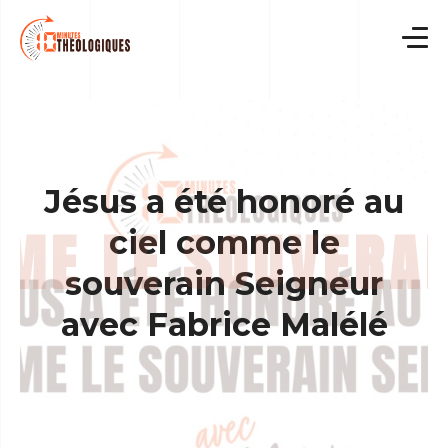
Skip
to
content
Jésus a été honoré au
ciel comme le
souverain Seigneur
avec Fabrice Malélé