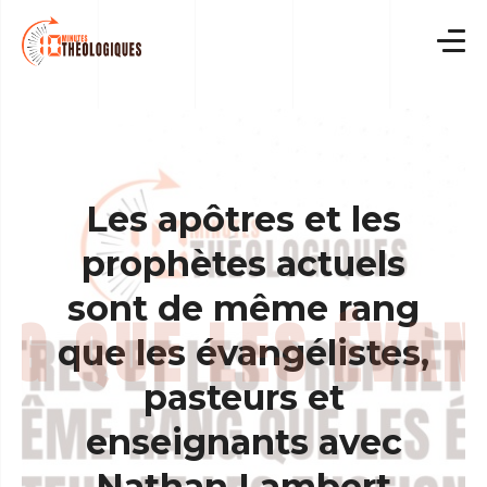
Skip
to
content
Les apôtres et les
prophètes actuels
sont de même rang
que les évangélistes,
pasteurs et
enseignants avec
Nathan Lambert