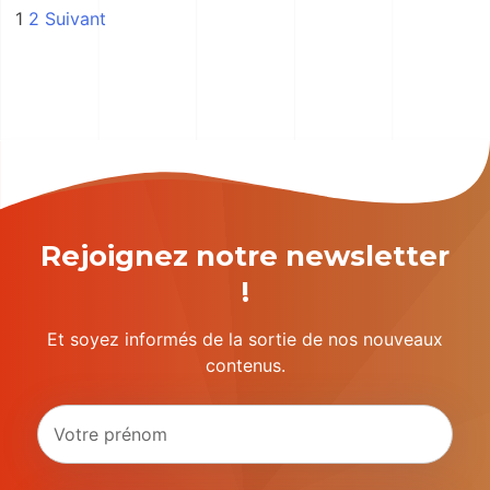
Pagination
1
2
Suivant
des
publications
Rejoignez notre newsletter
!
Et soyez informés de la sortie de nos nouveaux
contenus.